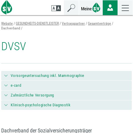
Zum
Zur
Zur
Seiteninhalt
Navigation
Mobilen
springen
springen
Navigation
springen
Website
GESUNDHEITS-DIENSTLEISTER
Vertragspartner
Gesamtverträge
Dachverband
DVSV
Vorsorgeuntersuchung inkl. Mammographie
e-card
Zahnärztliche Versorgung
Klinisch-psychologische Diagnostik
Dachverband der Sozialversicherungsträger