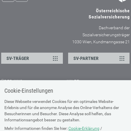
Österreichische
Sozialversicherung
Dachverband der
Sozialversicherungsträger
1030 Wien, Kundmanngasse 21
SV-TRÄGER
SV-PARTNER
ÜBER UNS
HILFE
Cookie-Einstellungen
Kontakt
Barrierefreiheitserklärung
Offene Stellen
Browser-Info & Sicherheit
Diese Webseite verwendet Cookies für ein optimales Website-
Erlebnis und für die anonyme Analyse des Online-Verhaltens der
Presse
Hilfe zur Suche
Besucherinnen und Besucher. Diese Analyse soll helfen, das
Technische Unterstützung
Informationsangebot besser zu gestalten.
Mehr Informationen finden Sie hier:
Cookie-Erklärung
/