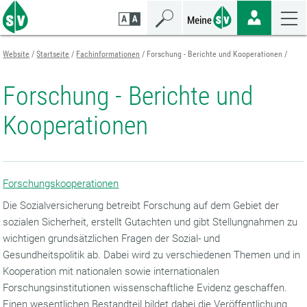
Zum
Zur
Zur
Seiteninhalt
Navigation
Mobilen
springen
springen
Navigation
springen
Website
Startseite
Fachinformationen
Forschung - Berichte und Kooperationen
Forschung - Berichte und
Kooperationen
Forschungskooperationen
Die Sozialversicherung betreibt Forschung auf dem Gebiet der
sozialen Sicherheit, erstellt Gutachten und gibt Stellungnahmen zu
wichtigen grundsätzlichen Fragen der Sozial- und
Gesundheitspolitik ab. Dabei wird zu verschiedenen Themen und in
Kooperation mit nationalen sowie internationalen
Forschungsinstitutionen wissenschaftliche Evidenz geschaffen.
Einen wesentlichen Bestandteil bildet dabei die Veröffentlichung