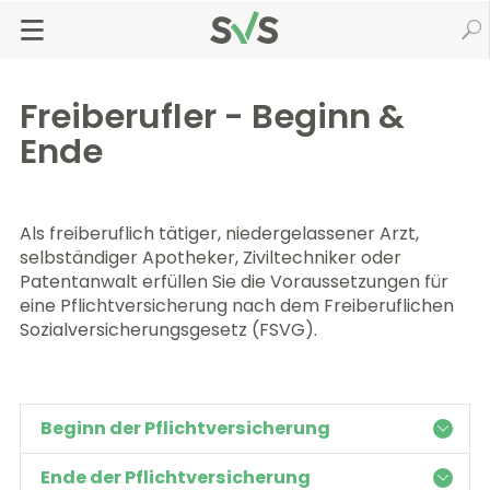
Zum
Zur
Seiteninhalt
Navigation
Startseite
Versicherung & Beiträge
Versichertengruppen
springen
springen
Neue Selbständige & Freiberufler
Freiberufler - Beginn & Ende
Freiberufler - Beginn &
Ende
Als freiberuflich tätiger, niedergelassener Arzt,
selbständiger Apotheker, Ziviltechniker oder
Patentanwalt erfüllen Sie die Voraussetzungen für
eine Pflichtversicherung nach dem Freiberuflichen
Sozialversicherungsgesetz (FSVG).
Beginn der Pflichtversicherung
Ende der Pflichtversicherung