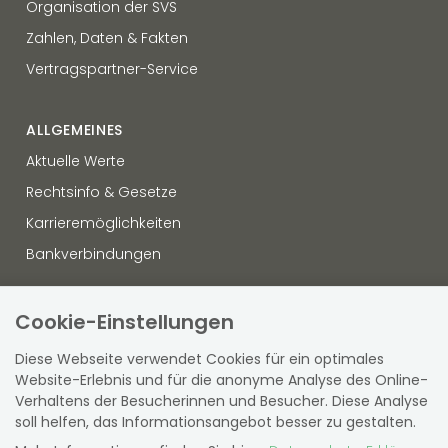
Organisation der SVS
Zahlen, Daten & Fakten
Vertragspartner-Service
ALLGEMEINES
Aktuelle Werte
Rechtsinfo & Gesetze
Karrieremöglichkeiten
Bankverbindungen
OFFENLEGUNG
Cookie-Einstellungen
Datenschutz
Diese Webseite verwendet Cookies für ein optimales
Hinweisgebersystem
Website-Erlebnis und für die anonyme Analyse des Online-
Verhaltens der Besucherinnen und Besucher. Diese Analyse
Sitemap
soll helfen, das Informationsangebot besser zu gestalten.
Barrierefreiheit