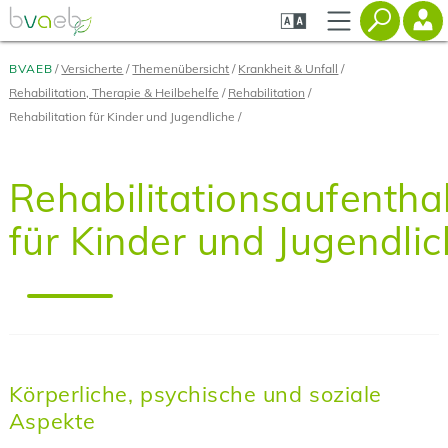
Zum
Zur
Zur
Seiteninhalt
Navigation
Mobilen
springen
springen
Navigation
springen
BVAEB
Versicherte
Themenübersicht
Krankheit & Unfall
Rehabilitation, Therapie & Heilbehelfe
Rehabilitation
Rehabilitation für Kinder und Jugendliche
Rehabilitationsaufentha
für Kinder und Jugendli
Körperliche, psychische und soziale
Aspekte