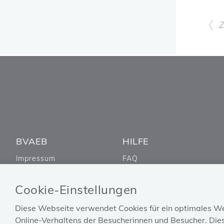
BVAEB
HILFE
Impressum
FAQ
Barrierefreiheitserklärung
Technische Unterstützung
Datenschutz
Cookie-Einstellungen
Hinweisgebungssystem
Diese Webseite verwendet Cookies für ein optimales We
Zahlen & Rechtliches
Online-Verhaltens der Besucherinnen und Besucher. Dies