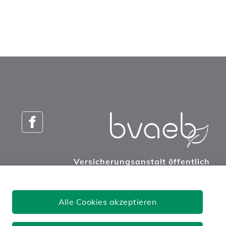
Versicherungsanstalt öffentlich
Bediensteter, Eisenbahnen und
Bergbau
Alle Cookies akzeptieren
Josefstädter Straße 80, 1080 Wien
Tel: 050405-0
postoffice@bvaeb.at