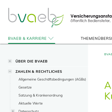
Zum
Zur
Zur
Seiteninhalt
Navigation
Mobilen
springen
springen
Navigation
springen
BVAEB & KARRIERE
THEMENÜBERS
BVA
ÜBER DIE BVAEB
ZAHLEN & RECHTLICHES
Allgemeine Geschäftsbedingungen (AGBs)
A
Gesetze
K
Satzung & Krankenordnung
Aktuelle Werte
Datenschutz