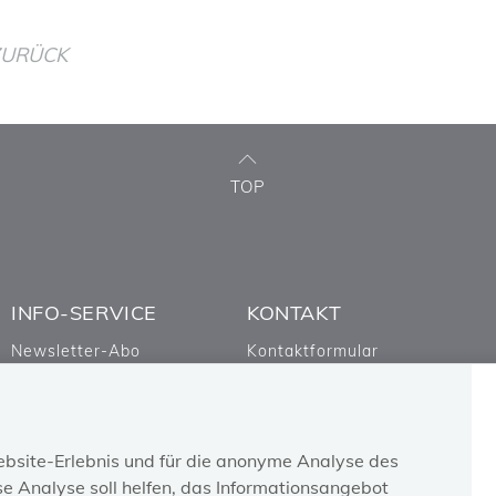
ZURÜCK
TOP
INFO-SERVICE
KONTAKT
Newsletter-Abo
Kontaktformular
Austrian social security
Ombudsstelle
Feedback zur Website
Facebook
bsite-Erlebnis und für die anonyme Analyse des
e Analyse soll helfen, das Informationsangebot