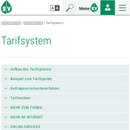
Zum
Zur
Zur
Seiteninhalt
Navigation
Mobilen
springen
springen
Navigation
springen
DIENSTGEBER
DIENSTGEBER
Tarifsystem
Tarifsystem
Aufbau des Tarifsystems
Beispiel zum Tarifsystem
Beitragsvorschreibeverfahren
Tarifrechner
MEHR ZUM THEMA
MEHR IM INTERNET
ONLINE-SERVICES