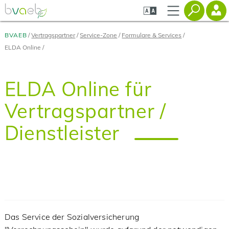
Zum
Zur
Zur
Seiteninhalt
Navigation
Mobilen
springen
springen
Navigation
springen
BVAEB
Vertragspartner
Service-Zone
Formulare & Services
ELDA Online
ELDA Online für
Vertragspartner /
Dienstleister
Das Service der Sozialversicherung