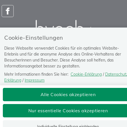
Cookie-Einstellungen
Versicherungsanstalt öffentlich
Diese Webseite verwendet Cookies für ein optimales Website-
Bediensteter, Eisenbahnen und Bergbau
Erlebnis und für die anonyme Analyse des Online-Verhaltens der
Besucherinnen und Besucher. Diese Analyse soll helfen, das
Josefstädter Straße 80, 1080 Wien
Informationsangebot besser zu gestalten.
Tel: 050405-0
Mehr Informationen finden Sie hier:
Cookie-Erklärung
/
Datenschut
postoffice@bvaeb.at
Erklärung
/
Impressum
Die Einstellung können Sie jederzeit auf der Seite "
Datenschutz-
Alle Cookies akzeptieren
Erklärung
" ändern.
Nur essentielle Cookies akzeptieren
Individuelle Einstellung einblenden