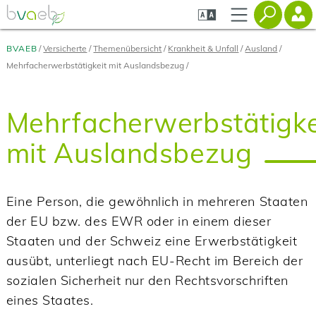
Zum
Zur
Zur
Seiteninhalt
Navigation
Mobilen
springen
springen
Navigation
springen
BVAEB
Versicherte
Themenübersicht
Krankheit & Unfall
Ausland
Mehrfacherwerbstätigkeit mit Auslandsbezug
Mehrfacherwerbstätigke
mit Auslandsbezug
Eine Person, die gewöhnlich in mehreren Staaten
der EU bzw. des EWR oder in einem dieser
Staaten und der Schweiz eine Erwerbstätigkeit
ausübt, unterliegt nach EU-Recht im Bereich der
sozialen Sicherheit nur den Rechtsvorschriften
eines Staates.