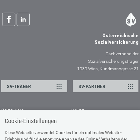
Österreichische
Sozialversicherung
Dachverband der
Sozialversicherungsträger
1030 Wien, Kundmanngasse 21
SV-TRÄGER
SV-PARTNER
ÜBER UNS
HILFE
Cookie-Einstellungen
Kontakt
Barrierefreiheitserklärung
Offene Stellen
Browser-Info & Sicherheit
Diese Webseite verwendet Cookies für ein optimales Website-
Erlebnis und für die anonyme Analyse des Online-Verhaltens der
Presse
Hilfe zur Suche