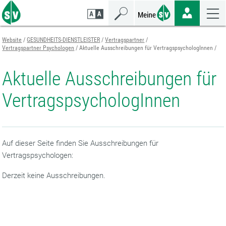
Zum
Zur
Zur
Seiteninhalt
Navigation
Mobilen
springen
springen
Navigation
springen
Website
GESUNDHEITS-DIENSTLEISTER
Vertragspartner
Vertragspartner Psychologen
Aktuelle Ausschreibungen für VertragspsychologInnen
Aktuelle Ausschreibungen für
VertragspsychologInnen
Auf dieser Seite finden Sie Ausschreibungen für
Vertragspsychologen:
Derzeit keine Ausschreibungen.