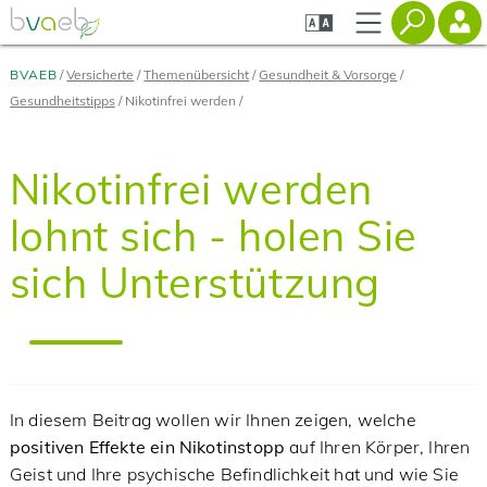
Zum
Zur
Zur
Seiteninhalt
Navigation
Mobilen
springen
springen
Navigation
springen
BVAEB
Versicherte
Themenübersicht
Gesundheit & Vorsorge
Gesundheitstipps
Nikotinfrei werden
Nikotinfrei werden
lohnt sich - holen Sie
sich Unterstützung
In diesem Beitrag wollen wir Ihnen zeigen, welche
positiven Effekte ein Nikotinstopp
auf Ihren Körper, Ihren
Geist und Ihre psychische Befindlichkeit hat und wie Sie