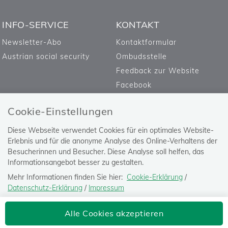
INFO-SERVICE
KONTAKT
Newsletter-Abo
Kontaktformular
Austrian social security
Ombudsstelle
Feedback zur Website
Facebook
Cookie-Einstellungen
Diese Webseite verwendet Cookies für ein optimales Website-
Erlebnis und für die anonyme Analyse des Online-Verhaltens der
Besucherinnen und Besucher. Diese Analyse soll helfen, das
Informationsangebot besser zu gestalten.
Mehr Informationen finden Sie hier:
Cookie-Erklärung
/
Datenschutz-Erklärung
/
Impressum
Die Einstellung können Sie jederzeit auf der Seite "
Datenschutz-
Versicherungsanstalt öffentlich
Alle Cookies akzeptieren
Erklärung
" ändern.
Bediensteter, Eisenbahnen und Bergbau