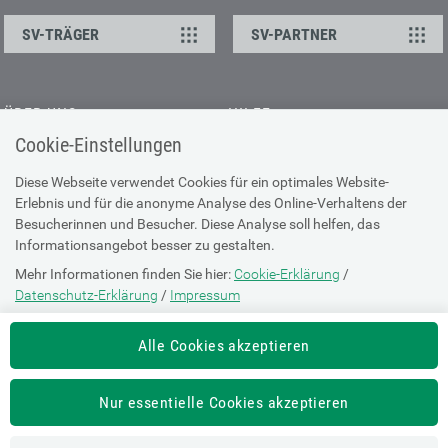
SV-TRÄGER
SV-PARTNER
ÜBER UNS
HILFE
Cookie-Einstellungen
Kontakt
Barrierefreiheitserklärung
Offene Stellen
Browser-Info & Sicherheit
Diese Webseite verwendet Cookies für ein optimales Website-
Erlebnis und für die anonyme Analyse des Online-Verhaltens der
Presse
Hilfe zur Suche
Besucherinnen und Besucher. Diese Analyse soll helfen, das
Technische Unterstützung
Informationsangebot besser zu gestalten.
Mehr Informationen finden Sie hier:
Cookie-Erklärung
/
DATENSCHUTZ
Datenschutz-Erklärung
/
Impressum
Cookie-Erklärung
Die Einstellung können Sie jederzeit auf der Seite "
Cookie-Erklärung
"
Alle Cookies akzeptieren
ändern.
Datenschutz-Erklärung
Impressum
Nur essentielle Cookies akzeptieren
Nutzungsbestimmungen