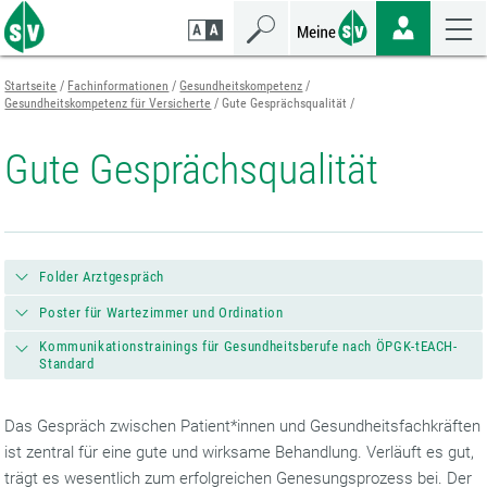
Zum
Zur
Zur
Seiteninhalt
Navigation
Mobilen
springen
springen
Navigation
springen
Startseite
Fachinformationen
Gesundheitskompetenz
Gesundheitskompetenz für Versicherte
Gute Gesprächsqualität
Gute Gesprächsqualität
Folder Arztgespräch
Poster für Wartezimmer und Ordination
Kommunikationstrainings für Gesundheitsberufe nach ÖPGK-tEACH-
Standard
Das Gespräch zwischen Patient*innen und Gesundheitsfachkräften
ist zentral für eine gute und wirksame Behandlung. Verläuft es gut,
trägt es wesentlich zum erfolgreichen Genesungsprozess bei. Der