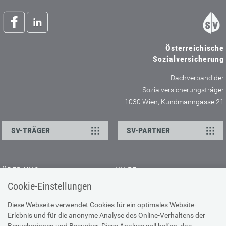
Österreichische
Sozialversicherung
Dachverband der
Sozialversicherungsträger
1030 Wien, Kundmanngasse 21
SV-TRÄGER
SV-PARTNER
ÜBER UNS
HILFE
Cookie-Einstellungen
Kontakt
Barrierefreiheitserklärung
Offene Stellen
Browser-Info & Sicherheit
Diese Webseite verwendet Cookies für ein optimales Website-
Erlebnis und für die anonyme Analyse des Online-Verhaltens der
Presse
Hilfe zur Suche
Besucherinnen und Besucher. Diese Analyse soll helfen, das