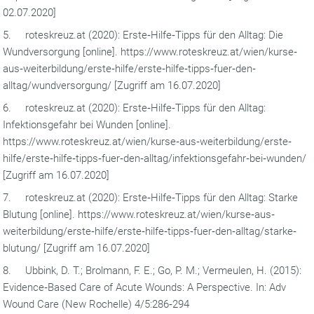
02.07.2020]
5. roteskreuz.at (2020): Erste‐Hilfe‐Tipps für den Alltag: Die
Wundversorgung [online]. https://www.roteskreuz.at/wien/kurse‐
aus‐weiterbildung/erste‐hilfe/erste‐hilfe‐tipps‐fuer‐den‐
alltag/wundversorgung/ [Zugriff am 16.07.2020]
6. roteskreuz.at (2020): Erste‐Hilfe‐Tipps für den Alltag:
Infektionsgefahr bei Wunden [online].
https://www.roteskreuz.at/wien/kurse‐aus‐weiterbildung/erste‐
hilfe/erste‐hilfe‐tipps‐fuer‐den‐alltag/infektionsgefahr‐bei‐wunden/
[Zugriff am 16.07.2020]
7. roteskreuz.at (2020): Erste‐Hilfe‐Tipps für den Alltag: Starke
Blutung [online]. https://www.roteskreuz.at/wien/kurse‐aus‐
weiterbildung/erste‐hilfe/erste‐hilfe‐tipps‐fuer‐den‐alltag/starke‐
blutung/ [Zugriff am 16.07.2020]
8. Ubbink, D. T.; Brolmann, F. E.; Go, P. M.; Vermeulen, H. (2015):
Evidence‐Based Care of Acute Wounds: A Perspective. In: Adv
Wound Care (New Rochelle) 4/5:286‐294