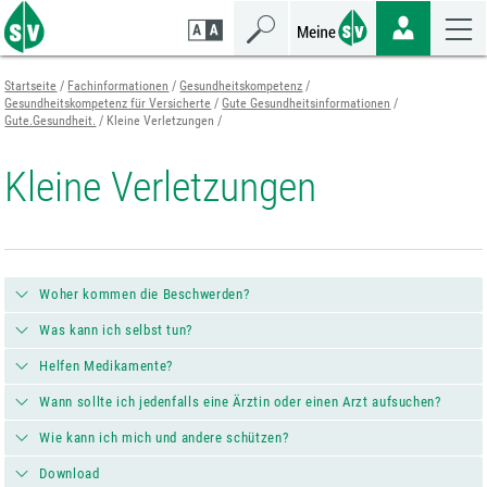
Zum
Zur
Zur
Seiteninhalt
Navigation
Mobilen
springen
springen
Navigation
springen
Startseite
Fachinformationen
Gesundheitskompetenz
Gesundheitskompetenz für Versicherte
Gute Gesundheitsinformationen
Gute.Gesundheit.
Kleine Verletzungen
Kleine Verletzungen
Woher kommen die Beschwerden?
Was kann ich selbst tun?
Helfen Medikamente?
Wann sollte ich jedenfalls eine Ärztin oder einen Arzt aufsuchen?
Wie kann ich mich und andere schützen?
Download