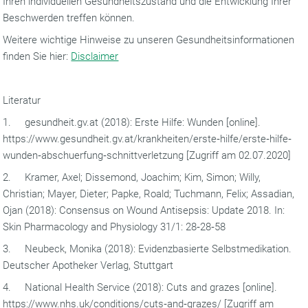
Ihren individuellen Gesundheitszustand und die Entwicklung Ihrer
Beschwerden treffen können.
Weitere wichtige Hinweise zu unseren Gesundheitsinformationen
finden Sie hier:
Disclaimer
Literatur
1. gesundheit.gv.at (2018): Erste Hilfe: Wunden [online].
https://www.gesundheit.gv.at/krankheiten/erste‐hilfe/erste‐hilfe‐
wunden‐abschuerfung‐schnittverletzung [Zugriff am 02.07.2020]
2. Kramer, Axel; Dissemond, Joachim; Kim, Simon; Willy,
Christian; Mayer, Dieter; Papke, Roald; Tuchmann, Felix; Assadian,
Ojan (2018): Consensus on Wound Antisepsis: Update 2018. In:
Skin Pharmacology and Physiology 31/1: 28‐28‐58
3. Neubeck, Monika (2018): Evidenzbasierte Selbstmedikation.
Deutscher Apotheker Verlag, Stuttgart
4. National Health Service (2018): Cuts and grazes [online].
https://www.nhs.uk/conditions/cuts‐and‐grazes/ [Zugriff am