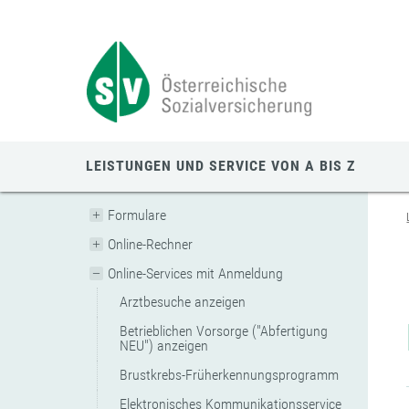
Zum
Zur
Zur
Seiteninhalt
Navigation
Mobilen
springen
springen
Navigation
springen
LEISTUNGEN UND SERVICE VON A BIS Z
Formulare
Online-Rechner
Online-Services mit Anmeldung
Arztbesuche anzeigen
Betrieblichen Vorsorge ("Abfertigung
NEU") anzeigen
Brustkrebs-Früherkennungsprogramm
Elektronisches Kommunikationsservice