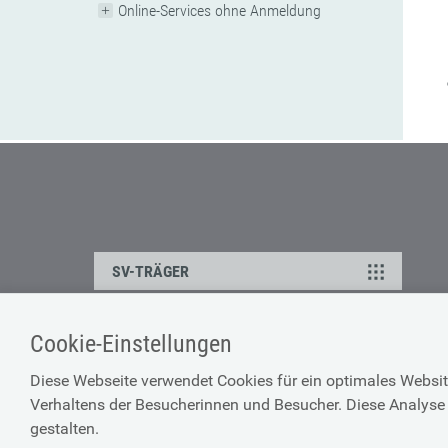
Online-Services ohne Anmeldung
SV-TRÄGER
Cookie-Einstellungen
ÜBER UNS
HILFE
Diese Webseite verwendet Cookies für ein optimales Websit
Kontakt
Barrierefreiheitserklärun
Verhaltens der Besucherinnen und Besucher. Diese Analyse 
Offene Stellen
Browser-Info & Sicherheit
gestalten.
Presse
Hilfe zur Suche