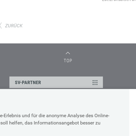
ZURÜCK
TOP
SV-PARTNER
DATENSCHUTZ
e-Erlebnis und für die anonyme Analyse des Online-
g
Cookie-Erklärung
soll helfen, das Informationsangebot besser zu
Datenschutz-Erklärung
Impressum