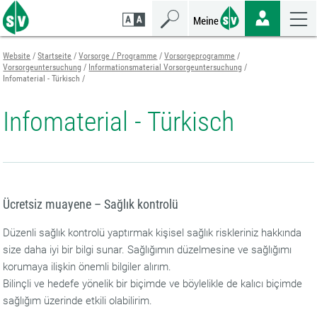
Zum
Zur
Zur
Seiteninhalt
Navigation
Mobilen
springen
springen
Navigation
springen
Website
Startseite
Vorsorge / Programme
Vorsorgeprogramme
Vorsorgeuntersuchung
Informationsmaterial Vorsorgeuntersuchung
Infomaterial - Türkisch
Infomaterial - Türkisch
Ücretsiz muayene – Sağlık kontrolü
Düzenli sağlık kontrolü yaptırmak kişisel sağlık riskleriniz hakkında
size daha iyi bir bilgi sunar. Sağlığımın düzelmesine ve sağlığımı
korumaya ilişkin önemli bilgiler alırım.
Bilinçli ve hedefe yönelik bir biçimde ve böylelikle de kalıcı biçimde
sağlığım üzerinde etkili olabilirim.