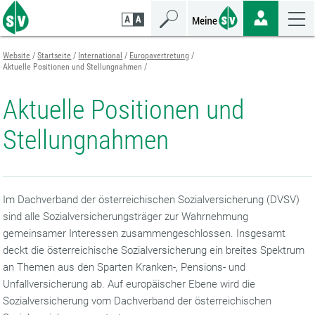
Zum
Zur
Zur
Seiteninhalt
Navigation
Mobilen
springen
springen
Navigation
springen
Website
Startseite
International
Europavertretung
Aktuelle Positionen und Stellungnahmen
Aktuelle Positionen und
Stellungnahmen
Im Dachverband der österreichischen Sozialversicherung (DVSV)
sind alle Sozialversicherungsträger zur Wahrnehmung
gemeinsamer Interessen zusammengeschlossen. Insgesamt
deckt die österreichische Sozialversicherung ein breites Spektrum
an Themen aus den Sparten Kranken-, Pensions- und
Unfallversicherung ab. Auf europäischer Ebene wird die
Sozialversicherung vom Dachverband der österreichischen