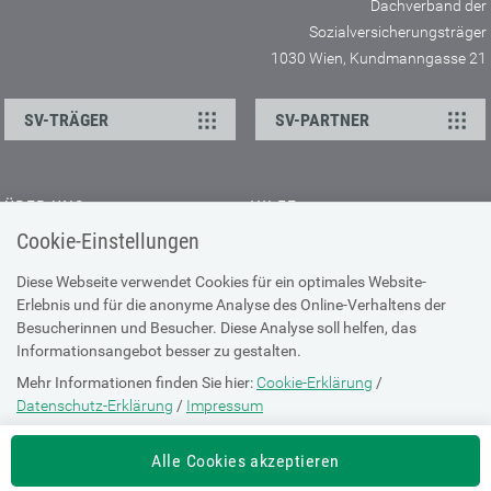
Dachverband der
Sozialversicherungsträger
1030 Wien, Kundmanngasse 21
SV-TRÄGER
SV-PARTNER
ÜBER UNS
HILFE
Cookie-Einstellungen
Kontakt
Barrierefreiheitserklärung
Offene Stellen
Browser-Info & Sicherheit
Diese Webseite verwendet Cookies für ein optimales Website-
Erlebnis und für die anonyme Analyse des Online-Verhaltens der
Presse
Hilfe zur Suche
Besucherinnen und Besucher. Diese Analyse soll helfen, das
Technische Unterstützung
Informationsangebot besser zu gestalten.
Mehr Informationen finden Sie hier:
Cookie-Erklärung
/
DATENSCHUTZ
Datenschutz-Erklärung
/
Impressum
Cookie-Erklärung
Die Einstellung können Sie jederzeit auf der Seite "
Cookie-Erklärung
"
Alle Cookies akzeptieren
ändern.
Datenschutz-Erklärung