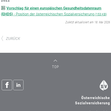
2022
Vorschlag für einen europäischen Gesundheitsdatenraum
(EHDS)
- Position der österreichischen Sozialversicherung
(
153 KB)
‌
Zuletzt aktualisiert am 18. Mai 2026
ZURÜCK
TOP
Österreichische
Sozialversicherung