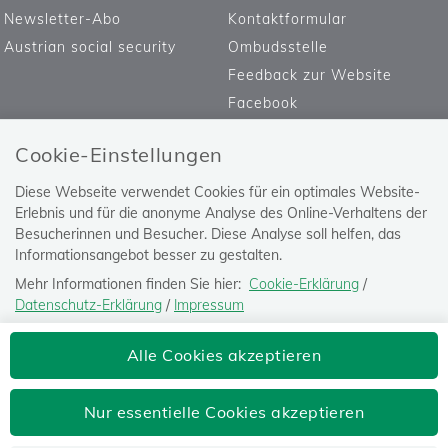
Newsletter-Abo
Kontaktformular
Austrian social security
Ombudsstelle
Feedback zur Website
Facebook
Cookie-Einstellungen
Diese Webseite verwendet Cookies für ein optimales Website-
Erlebnis und für die anonyme Analyse des Online-Verhaltens der
Besucherinnen und Besucher. Diese Analyse soll helfen, das
Informationsangebot besser zu gestalten.
Mehr Informationen finden Sie hier:
Cookie-Erklärung
/
Datenschutz-Erklärung
/
Impressum
Die Einstellung können Sie jederzeit auf der Seite "
Datenschutz-
Versicherungsanstalt öffentlich
Alle Cookies akzeptieren
Erklärung
" ändern.
Bediensteter, Eisenbahnen und Bergbau
Josefstädter Straße 80, 1080 Wien
Nur essentielle Cookies akzeptieren
Tel: 050405-0