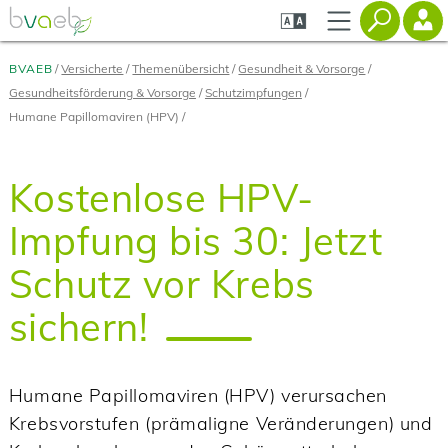
Zum
Zur
Zur
Seiteninhalt
Navigation
Mobilen
springen
springen
Navigation
springen
BVAEB
Versicherte
Themenübersicht
Gesundheit & Vorsorge
Gesundheitsförderung & Vorsorge
Schutzimpfungen
Humane Papillomaviren (HPV)
Kostenlose HPV-
Impfung bis 30: Jetzt
Schutz vor Krebs
sichern!
Humane Papillomaviren (HPV) verursachen
Krebsvorstufen (prämaligne Veränderungen) und