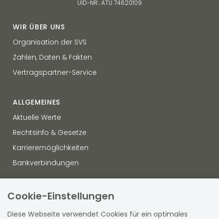
UID-NR.: ATU 74620109
WIR ÜBER UNS
Organisation der SVS
Zahlen, Daten & Fakten
Vertragspartner-Service
ALLGEMEINES
Aktuelle Werte
Rechtsinfo & Gesetze
Karrieremöglichkeiten
Bankverbindungen
OFFENLEGUNG
Cookie-Einstellungen
Datenschutz
Diese Webseite verwendet Cookies für ein optimales