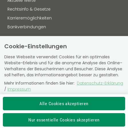
Aktuelle Werte
Rechtsinfo & Gesetze
Karrieremöglichkeiten
Bankverbindungen
OFFENLEGUNG
Cookie-Einstellungen
Datenschutz
Diese Webseite verwendet Cookies für ein optimales
Hinweisgebersystem
Website-Erlebnis und für die anonyme Analyse des Online-
Verhaltens der Besucherinnen und Besucher. Diese Analyse
Sitemap
soll helfen, das Informationsangebot besser zu gestalten.
Barrierefreiheit
Mehr Informationen finden Sie hier:
Datenschutz-Erklärung
Virtuelle Amtstafel
/
Impressum
Die Einstellung können Sie jederzeit auf der Seite
"
Datenschutz-Erklärung
" ändern.
Alle Cookies akzeptieren
SVS-Kundencenter
Newsroom
SV Partner
Nur essentielle Cookies akzeptieren