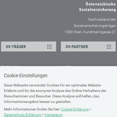
Österreichische
Sozialversicherung
Dachverband der
Sozialversicherungsträger
1030 Wien, Kundmanngasse 21
SV-TRÄGER
SV-PARTNER
ÜBER UNS
HILFE
Cookie-Einstellungen
Kontakt
Barrierefreiheitserklärung
Offene Stellen
Browser-Info & Sicherheit
Diese Webseite verwendet Cookies für ein optimales Website-
Erlebnis und für die anonyme Analyse des Online-Verhaltens der
Presse
Hilfe zur Suche
Besucherinnen und Besucher. Diese Analyse soll helfen, das
Technische Unterstützung
Informationsangebot besser zu gestalten.
Mehr Informationen finden Sie hier:
Cookie-Erklärung
/
DATENSCHUTZ
Datenschutz-Erklärung
/
Impressum