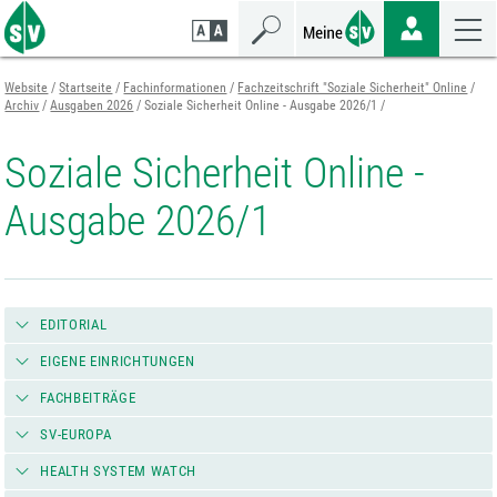
Zum
Zur
Zur
Seiteninhalt
Navigation
Mobilen
springen
springen
Navigation
springen
Website
Startseite
Fachinformationen
Fachzeitschrift "Soziale Sicherheit" Online
Archiv
Ausgaben 2026
Soziale Sicherheit Online - Ausgabe 2026/1
Soziale Sicherheit Online -
Ausgabe 2026/1
EDITORIAL
EIGENE EINRICHTUNGEN
FACHBEITRÄGE
SV-EUROPA
HEALTH SYSTEM WATCH