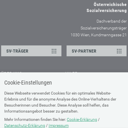
Österreichische
Sozialversicherung
Dachverband der
Sozialversicherungsträger
1030 Wien, Kundmanngasse 21
SV-TRÄGER
SV-PARTNER
ÜBER UNS
HILFE
Cookie-Einstellungen
Kontakt
Barrierefreiheitserklärung
Offene Stellen
Browser-Info & Sicherheit
Diese Webseite verwendet Cookies für ein optimales Website-
Erlebnis und für die anonyme Analyse des Online-Verhaltens der
Presse
Hilfe zur Suche
Besucherinnen und Besucher. Diese Analyse soll helfen, das
Technische Unterstützung
Informationsangebot besser zu gestalten.
Mehr Informationen finden Sie hier:
Cookie-Erklärung
/
DATENSCHUTZ
Datenschutz-Erklärung
/
Impressum