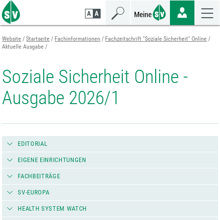
Zum
Zur
Zur
Seiteninhalt
Navigation
Mobilen
springen
springen
Navigation
springen
Website
Startseite
Fachinformationen
Fachzeitschrift "Soziale Sicherheit" Online
Aktuelle Ausgabe
Soziale Sicherheit Online -
Ausgabe 2026/1
EDITORIAL
EIGENE EINRICHTUNGEN
FACHBEITRÄGE
SV-EUROPA
HEALTH SYSTEM WATCH