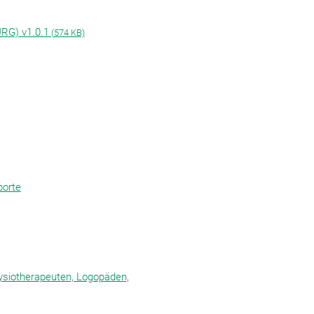
RG) v1.0.1
(
574 KB)
porte
ysiotherapeuten, Logopäden,