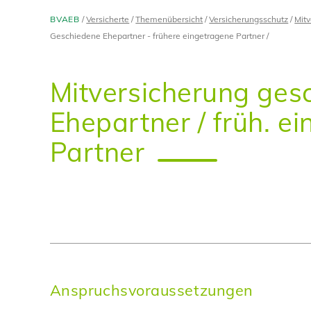
BVAEB
Versicherte
Themenübersicht
Versicherungsschutz
Mitv
Geschiedene Ehepartner - frühere eingetragene Partner
Mitversicherung ges
Ehepartner / früh. e
Partner
Anspruchsvoraussetzungen