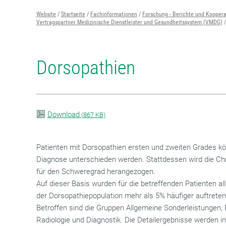
Website
Startseite
Fachinformationen
Forschung - Berichte und Kooper
Vertragspartner Medizinische Dienstleister und Gesundheitssystem (VMDG)
Dorsopathien
Download
(
867 KB)
Patienten mit Dorsopathien ersten und zweiten Grades kön
Diagnose unterschieden werden. Stattdessen wird die Ch
für den Schweregrad herangezogen.
Auf dieser Basis wurden für die betreffenden Patienten all j
der Dorsopathiepopulation mehr als 5% häufiger auftreten a
Betroffen sind die Gruppen Allgemeine Sonderleistungen, 
Radiologie und Diagnostik. Die Detailergebnisse werden in 