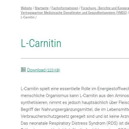
Website
Startseite
Fachinformationen
Forschung - Berichte und Kooper
Vertragspartner Medizinische Dienstleister und Gesundheitssystem (VMDG)
L-Carnitin
L-Carnitin
Download
(
223 KB)
L-Carnitin spielt eine essentielle Rolle im Energiestoffwe
menschliche Organismus kann L-Carnitin aus den Aminos
synthetisieren, nimmt es jedoch hauptsächlich über Fleisch
Begriff der Nahrungsergänzungsmittel, die im Lebensmitte
Verbraucherschutzgesetz geregelt sind und ist keine Arzne
Das neonatale Respiratory Distress Syndrom (RDS) ist d