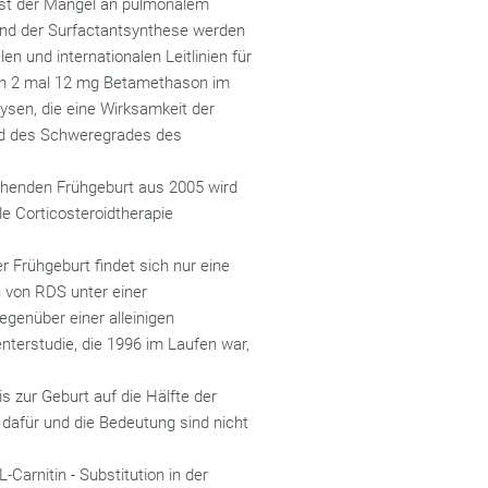
 ist der Mangel an pulmonalem
 und der Surfactantsynthese werden
n und internationalen Leitlinien für
von 2 mal 12 mg Betamethason im
sen, die eine Wirksamkeit der
und des Schweregrades des
ohenden Frühgeburt aus 2005 wird
le Corticosteroidtherapie
r Frühgeburt findet sich nur eine
n von RDS unter einer
genüber einer alleinigen
nterstudie, die 1996 im Laufen war,
s zur Geburt auf die Hälfte der
dafür und die Bedeutung sind nicht
Carnitin - Substitution in der