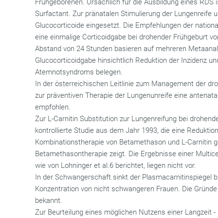
Frühgeborenen. Ursächlich für die Ausbildung eines RDS
Surfactant. Zur pränatalen Stimulierung der Lungenreife
Glucocorticoide eingesetzt. Die Empfehlungen der nationale
eine einmalige Corticoidgabe bei drohender Frühgeburt 
Abstand von 24 Stunden basieren auf mehreren Metaanaly
Glucocorticoidgabe hinsichtlich Reduktion der Inzidenz 
Atemnotsyndroms belegen.
In der österreichischen Leitlinie zum Management der dr
zur präventiven Therapie der Lungenunreife eine antenata
empfohlen.
Zur L-Carnitin Substitution zur Lungenreifung bei drohende
kontrollierte Studie aus dem Jahr 1993, die eine Reduktio
Kombinationstherapie von Betamethason und L-Carnitin ge
Betamethasontherapie zeigt. Die Ergebnisse einer Multice
wie von Lohninger et al.6 berichtet, liegen nicht vor.
In der Schwangerschaft sinkt der Plasmacarnitinspiegel bi
Konzentration von nicht schwangeren Frauen. Die Gründe 
bekannt.
Zur Beurteilung eines möglichen Nutzens einer Langzeit - L-