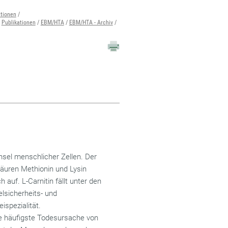
ationen
Publikationen
EBM/HTA
EBM/HTA - Archiv
chsel menschlicher Zellen. Der
äuren Methionin und Lysin
 auf. L-Carnitin fällt unter den
lsicherheits- und
ispezialität.
ie häufigste Todesursache von