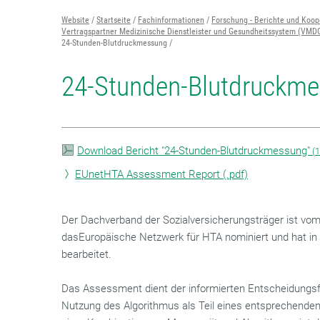
Website
Startseite
Fachinformationen
Forschung - Berichte und Koop
Vertragspartner Medizinische Dienstleister und Gesundheitssystem (VMD
24-Stunden-Blutdruckmessung
24-Stunden-Blutdruckm
Download Bericht "24-Stunden-Blutdruckmessung"
(
1
EUnetHTA Assessment Report (.pdf)
Der Dachverband der Sozialversicherungsträger ist vo
dasEuropäische Netzwerk für HTA nominiert und hat in 
bearbeitet.
Das Assessment dient der informierten Entscheidungsfi
Nutzung des Algorithmus als Teil eines entsprechende