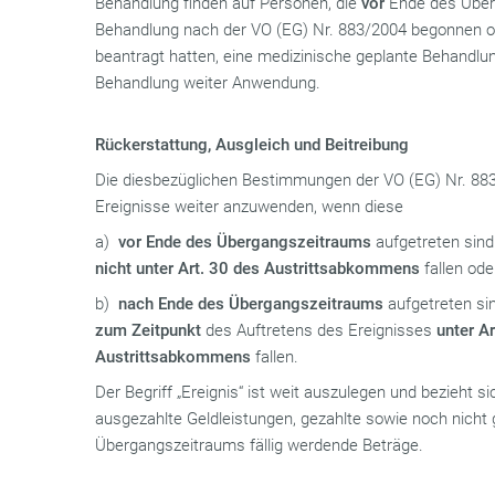
Behandlung finden auf Personen, die
vor
Ende des Über
Behandlung nach der VO (EG) Nr. 883/2004 begonnen 
beantragt hatten, eine medizinische geplante Behandlun
Behandlung weiter Anwendung.
Rückerstattung, Ausgleich und Beitreibung
Die diesbezüglichen Bestimmungen der VO (EG) Nr. 883
Ereignisse weiter anzuwenden, wenn diese
a)
vor Ende des Übergangszeitraums
aufgetreten sind
nicht unter Art. 30 des Austrittsabkommens
fallen ode
b)
nach Ende des Übergangszeitraums
aufgetreten si
zum Zeitpunkt
des Auftretens des Ereignisses
unter A
Austrittsabkommens
fallen.
Der Begriff „Ereignis“ ist weit auszulegen und bezieht s
ausgezahlte Geldleistungen, gezahlte sowie noch nicht 
Übergangszeitraums fällig werdende Beträge.