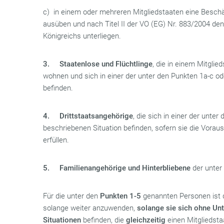
c) in einem oder mehreren Mitgliedstaaten eine Beschäf
ausüben und nach Titel II der VO (EG) Nr. 883/2004 den
Königreichs unterliegen.
3.
Staatenlose und Flüchtlinge
, die in einem Mitglie
wohnen und sich in einer der unter den Punkten 1a-c od
befinden.
4.
Drittstaatsangehörige
, die sich in einer der unte
beschriebenen Situation befinden, sofern sie die Vora
erfüllen.
5.
Familienangehörige und Hinterbliebene
der unter
Für die unter den
Punkten 1-5
genannten Personen ist
solange weiter anzuwenden,
solange sie sich ohne Unt
Situationen
befinden, die
gleichzeitig
einen Mitgliedsta