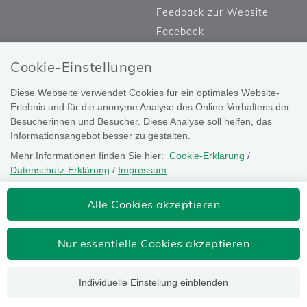
Feedback zur Website
Facebook
Cookie-Einstellungen
Diese Webseite verwendet Cookies für ein optimales Website-
Erlebnis und für die anonyme Analyse des Online-Verhaltens der
Besucherinnen und Besucher. Diese Analyse soll helfen, das
Informationsangebot besser zu gestalten.
Mehr Informationen finden Sie hier:
Cookie-Erklärung
/
Datenschutz-Erklärung
/
Impressum
Die Einstellung können Sie jederzeit auf der Seite "
Datenschutz-
Versicherungsanstalt öffentlich
Alle Cookies akzeptieren
Erklärung
" ändern.
Bediensteter, Eisenbahnen und Bergbau
Josefstädter Straße 80, 1080 Wien
Nur essentielle Cookies akzeptieren
Tel: 050405-0
postoffice@bvaeb.at
Individuelle Einstellung einblenden